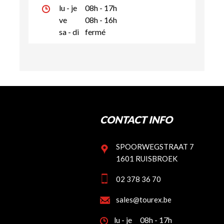
lu - je
08h - 17h
ve
08h - 16h
sa - di
fermé
CONTACT INFO
SPOORWEGSTRAAT 7
1601 RUISBROEK
02 378 36 70
sales@tourex.be
lu - je
08h - 17h