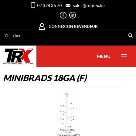
02 378 36 70
sales@tourex.be
CONNEXION REVENDEUR
MENU
MINIBRADS 18GA (F)