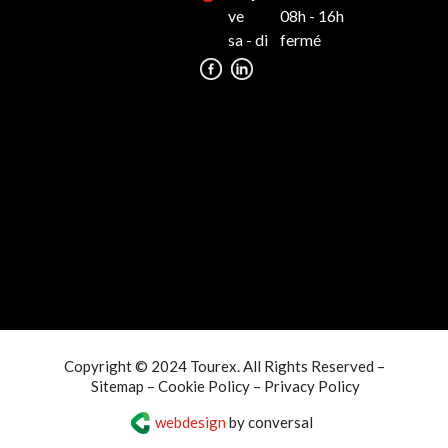
ve
08h - 16h
sa - di
fermé
Copyright © 2024 Tourex. All Rights Reserved –
Sitemap
–
Cookie Policy
–
Privacy Policy
webdesign
by conversal