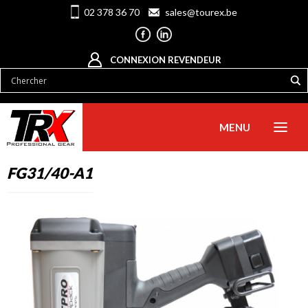
02 378 36 70
sales@tourex.be
CONNEXION REVENDEUR
MENU
FG31/40-A1