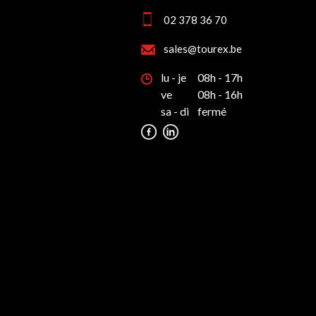
02 378 36 70
sales@tourex.be
lu - je
08h - 17h
ve
08h - 16h
sa - di
fermé