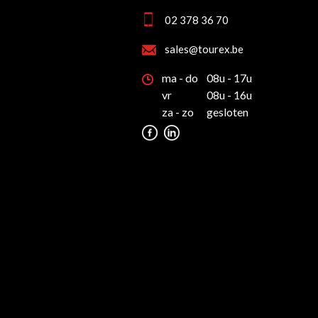
02 378 36 70
sales@tourex.be
ma - do
08u - 17u
vr
08u - 16u
za - zo
gesloten