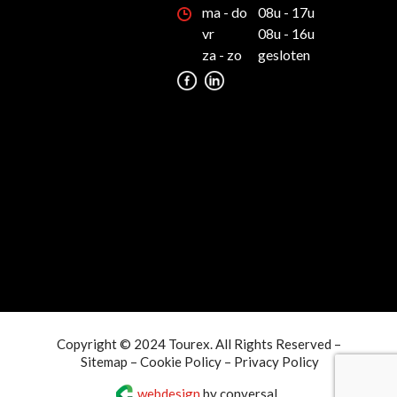
ma - do
08u - 17u
vr
08u - 16u
za - zo
gesloten
Copyright © 2024 Tourex. All Rights Reserved –
Sitemap
–
Cookie Policy
–
Privacy Policy
webdesign
by conversal