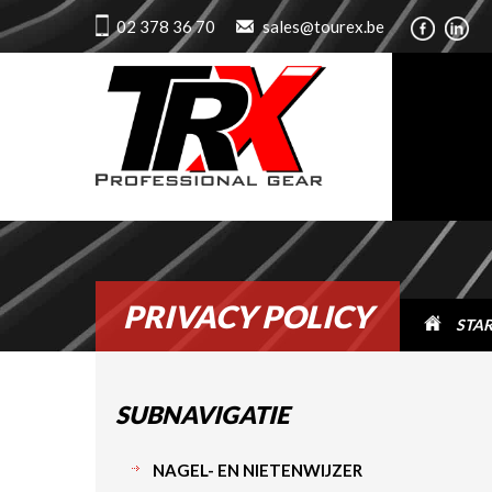
02 378 36 70
sales@tourex.be
PRIVACY POLICY
STA
SUBNAVIGATIE
NAGEL- EN NIETENWIJZER