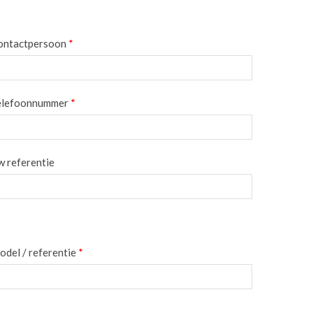
ontactpersoon
*
elefoonnummer
*
 referentie
del / referentie
*