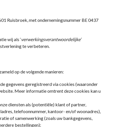
601 Ruisbroek, met ondernemingsnummer
BE 0437
ie wij als ‘
verwerkingsverantwoordelijke’
stverlening te verbeteren.
zameld op de volgende manieren:
lde gegevens geregistreerd via cookies (waaronder
website. Meer informatie omtrent deze cookies kan u
nze diensten als (potentiële) klant of partner,
ladres, telefoonnummer, kantoor- en/of woonadres),
turatie of samenwerking (zoals uw bankgegevens,
erdere bestellingen);