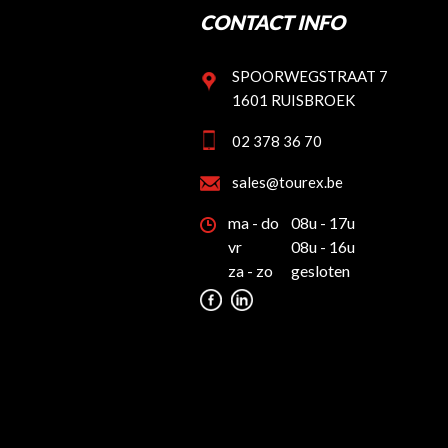
CONTACT INFO
SPOORWEGSTRAAT 7
1601 RUISBROEK
02 378 36 70
sales@tourex.be
ma - do
08u - 17u
vr
08u - 16u
za - zo
gesloten