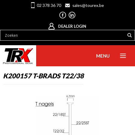
02 378 36 70
sales@tourex.be
DEALER LOGIN
MENU
K200157 T-BRADS T22/38