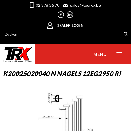
02 378 36 70
sales@tourex.be
DEALER LOGIN
MENU
K20025020040 N NAGELS 12EG2950 RI