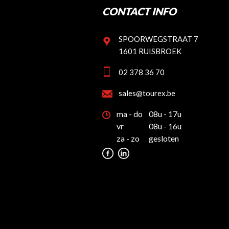
CONTACT INFO
SPOORWEGSTRAAT 7
1601 RUISBROEK
02 378 36 70
sales@tourex.be
ma - do
08u - 17u
vr
08u - 16u
za - zo
gesloten