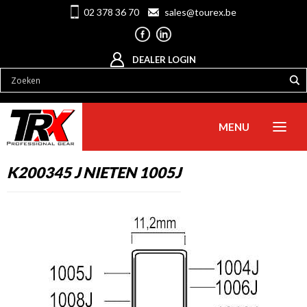
02 378 36 70
sales@tourex.be
DEALER LOGIN
MENU
K200345 J NIETEN 1005J