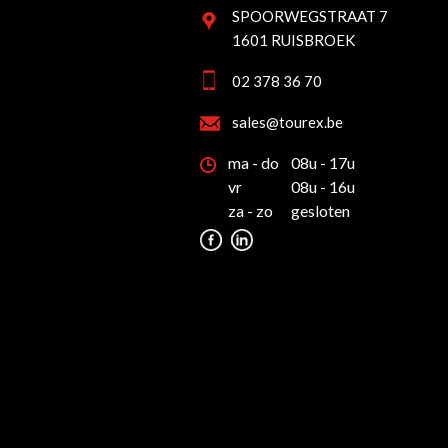
SPOORWEGSTRAAT 7
1601 RUISBROEK
02 378 36 70
sales@tourex.be
ma - do
08u - 17u
vr
08u - 16u
za - zo
gesloten