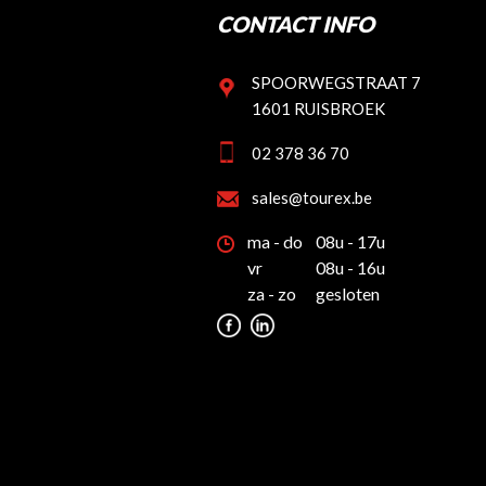
CONTACT INFO
SPOORWEGSTRAAT 7
1601 RUISBROEK
02 378 36 70
sales@tourex.be
ma - do
08u - 17u
vr
08u - 16u
za - zo
gesloten