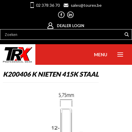
02 378 36 70
sales@tourex.be
DEALER LOGIN
MENU
K200406 K NIETEN 415K STAAL