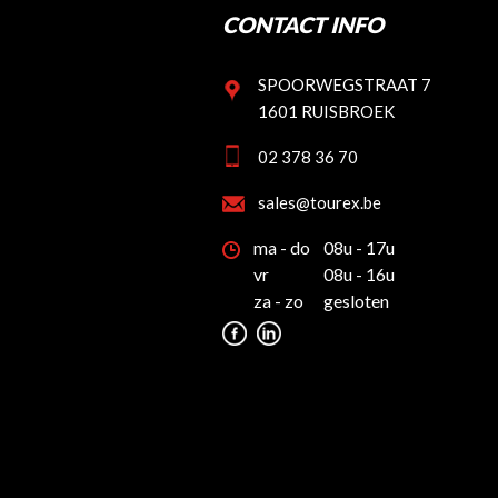
CONTACT INFO
SPOORWEGSTRAAT 7
1601 RUISBROEK
02 378 36 70
sales@tourex.be
ma - do
08u - 17u
vr
08u - 16u
za - zo
gesloten