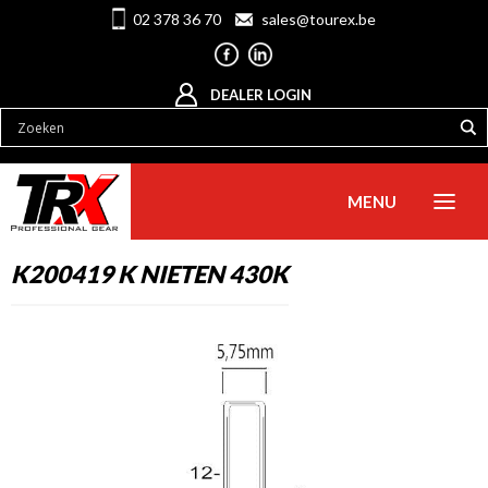
02 378 36 70
sales@tourex.be
DEALER LOGIN
MENU
K200419 K NIETEN 430K