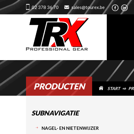
02 378 36 70
sales@tourex.be
PRODUCTEN
START
⇨
PR
SUBNAVIGATIE
NAGEL- EN NIETENWIJZER