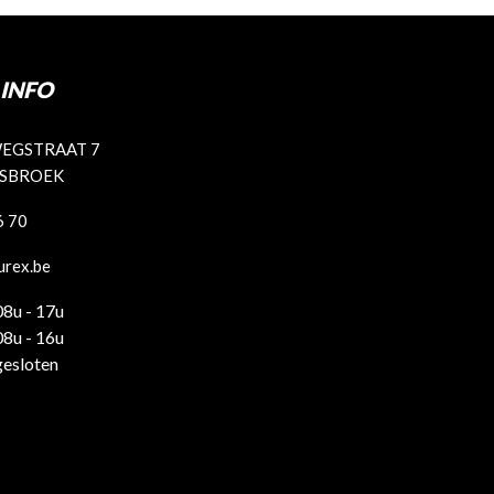
INFO
EGSTRAAT 7
ISBROEK
6 70
urex.be
08u - 17u
08u - 16u
gesloten