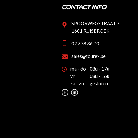
CONTACT INFO
SPOORWEGSTRAAT 7
1601 RUISBROEK
02 378 36 70
sales@tourex.be
ma - do
08u - 17u
vr
08u - 16u
za - zo
gesloten