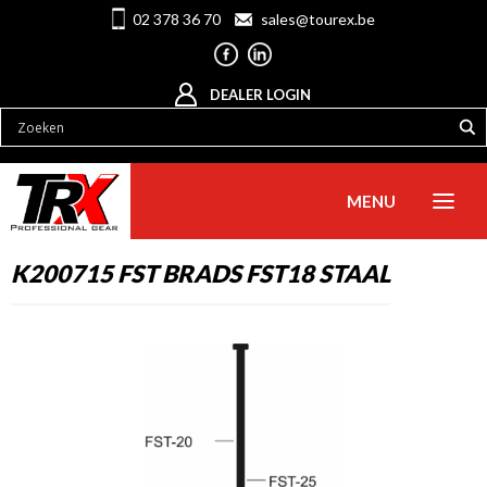
02 378 36 70
sales@tourex.be
DEALER LOGIN
MENU
K200715 FST BRADS FST18 STAAL