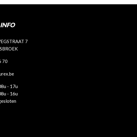
INFO
EGSTRAAT 7
ISBROEK
6 70
urex.be
08u - 17u
08u - 16u
gesloten