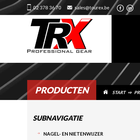
02 378 36 70
sales@tourex.be
PRODUCTEN
START
⇨
PR
SUBNAVIGATIE
NAGEL- EN NIETENWIJZER