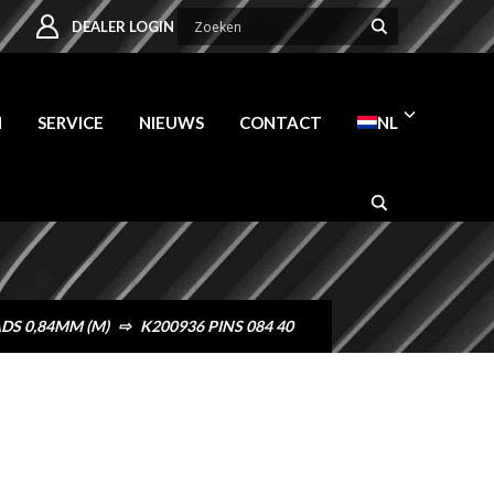
DEALER LOGIN
N
SERVICE
NIEUWS
CONTACT
NL
DS 0,84MM (M)
⇨
K200936 PINS 084 40