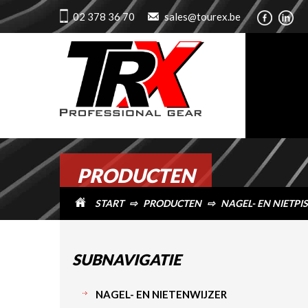
02 378 36 70
sales@tourex.be
PRODUCTEN
START
⇨
PRODUCTEN
⇨
NAGEL- EN NIETPI
SUBNAVIGATIE
NAGEL- EN NIETENWIJZER