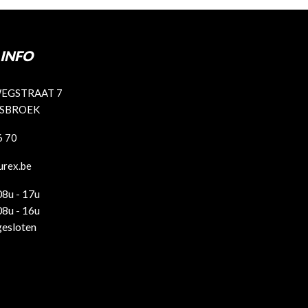
INFO
EGSTRAAT 7
ISBROEK
6 70
urex.be
08u - 17u
08u - 16u
gesloten