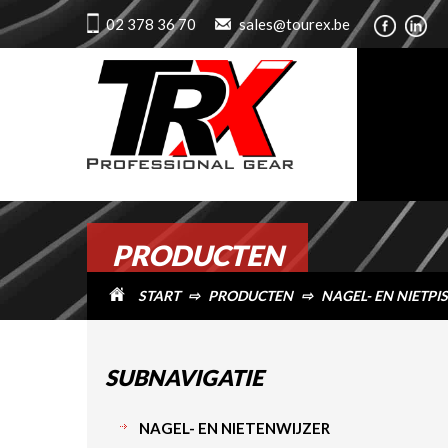
02 378 36 70
sales@tourex.be
PRODUCTEN
START
⇨
PRODUCTEN
⇨
NAGEL- EN NIETPI
SUBNAVIGATIE
NAGEL- EN NIETENWIJZER