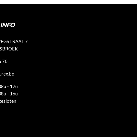
INFO
EGSTRAAT 7
ISBROEK
6 70
urex.be
08u - 17u
08u - 16u
gesloten