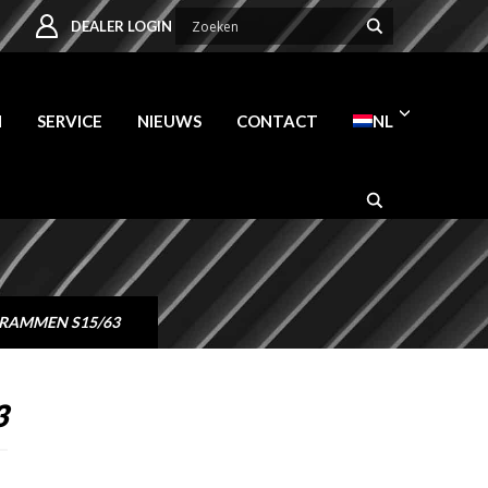
DEALER LOGIN
N
SERVICE
NIEUWS
CONTACT
NL
KRAMMEN S15/63
3