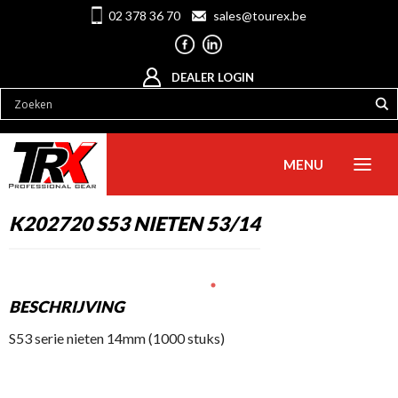
02 378 36 70
sales@tourex.be
DEALER LOGIN
MENU
K202720 S53 NIETEN 53/14
BESCHRIJVING
S53 serie nieten 14mm (1000 stuks)