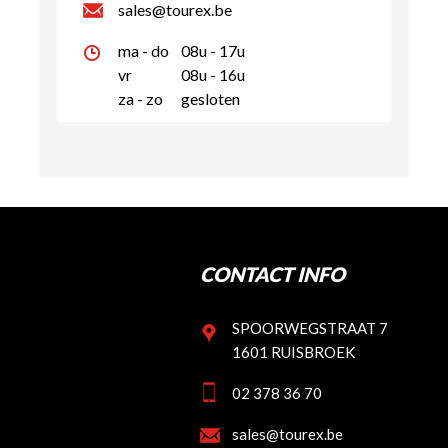
sales@tourex.be
ma - do
08u - 17u
vr
08u - 16u
za - zo
gesloten
CONTACT INFO
SPOORWEGSTRAAT 7
1601 RUISBROEK
02 378 36 70
sales@tourex.be