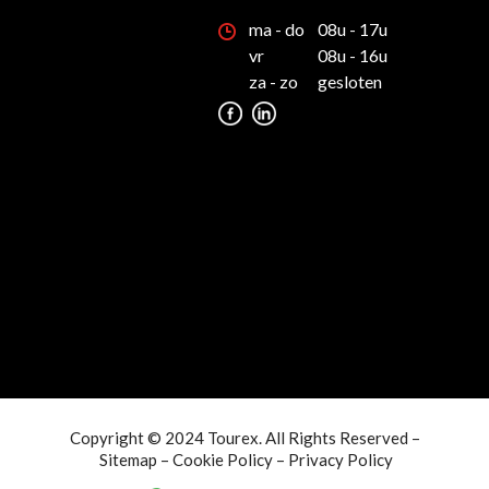
ma - do
08u - 17u
vr
08u - 16u
za - zo
gesloten
Copyright © 2024 Tourex. All Rights Reserved –
Sitemap
–
Cookie Policy
–
Privacy Policy