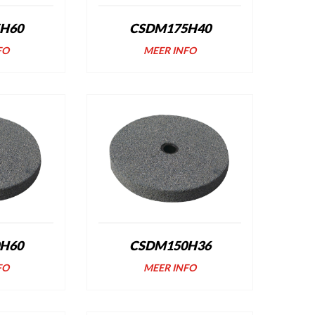
H60
CSDM175H40
FO
MEER INFO
H60
CSDM150H36
FO
MEER INFO