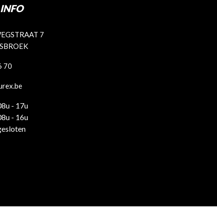
INFO
EGSTRAAT 7
ISBROEK
6 70
urex.be
08u - 17u
08u - 16u
gesloten