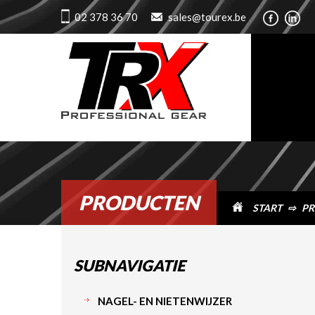
02 378 36 70
sales@tourex.be
PRODUCTEN
START
⇨
PR
SUBNAVIGATIE
NAGEL- EN NIETENWIJZER