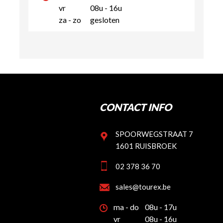
vr
08u - 16u
za - zo
gesloten
CONTACT INFO
SPOORWEGSTRAAT 7
1601 RUISBROEK
02 378 36 70
sales@tourex.be
ma - do
08u - 17u
vr
08u - 16u