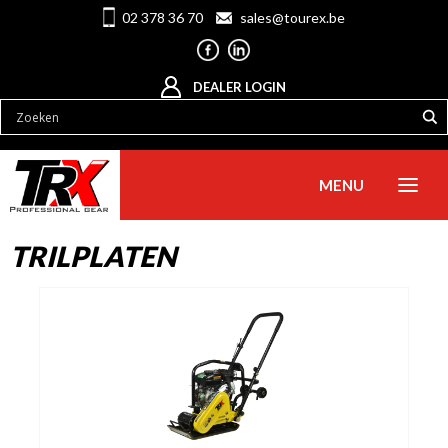
02 378 36 70
sales@tourex.be
DEALER LOGIN
MENU
TRILPLATEN