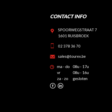
CONTACT INFO
SPOORWEGSTRAAT 7
1601 RUISBROEK
02 378 36 70
sales@tourex.be
ma - do
08u - 17u
vr
08u - 16u
za - zo
gesloten