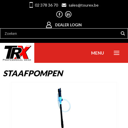
02 378 36 70
sales@tourex.be
DEALER LOGIN
MENU
STAAFPOMPEN