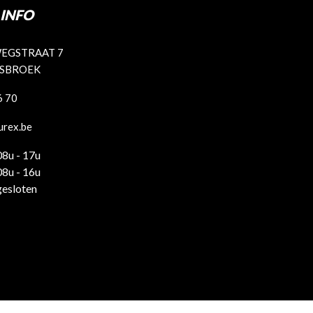
INFO
EGSTRAAT 7
ISBROEK
6 70
urex.be
08u - 17u
08u - 16u
gesloten