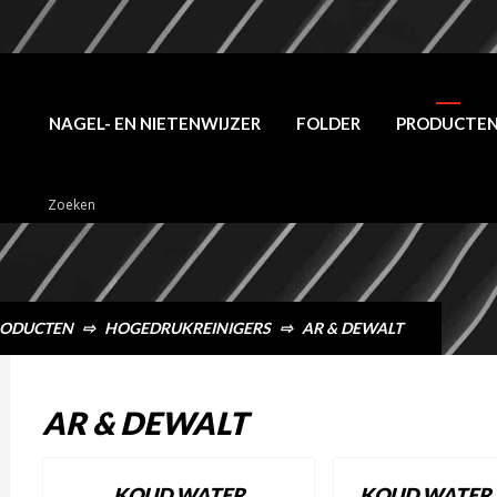
NAGEL- EN NIETENWIJZER
FOLDER
PRODUCTE
ODUCTEN
⇨
HOGEDRUKREINIGERS
⇨
AR & DEWALT
AR & DEWALT
KOUD WATER
KOUD WATER 