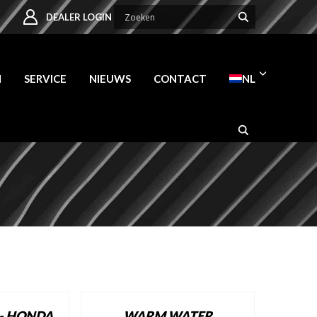
DEALER LOGIN
N
SERVICE
NIEUWS
CONTACT
NL
- HONDA
WARM WATER