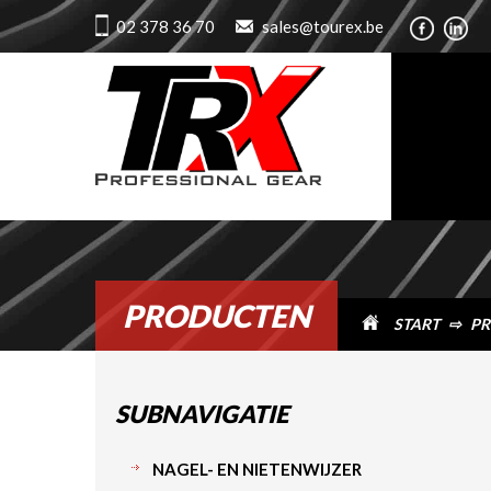
02 378 36 70
sales@tourex.be
PRODUCTEN
START
⇨
PR
SUBNAVIGATIE
NAGEL- EN NIETENWIJZER