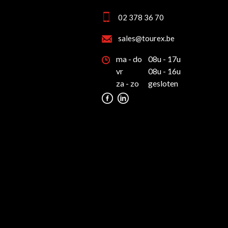
02 378 36 70
sales@tourex.be
ma - do
08u - 17u
vr
08u - 16u
za - zo
gesloten