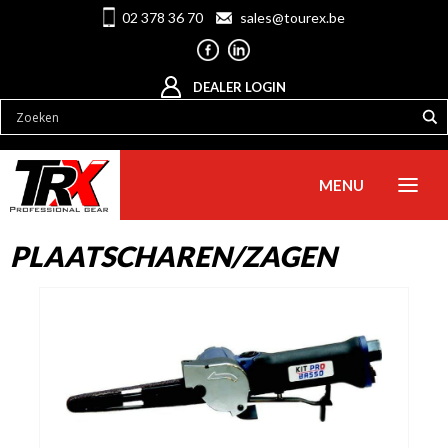
02 378 36 70
sales@tourex.be
DEALER LOGIN
MENU
PLAATSCHAREN/ZAGEN