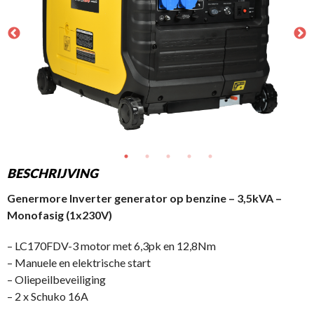
BESCHRIJVING
Genermore Inverter generator op benzine – 3,5kVA –
Monofasig (1x230V)
– LC170FDV-3 motor met 6,3pk en 12,8Nm
– Manuele en elektrische start
– Oliepeilbeveiliging
– 2 x Schuko 16A