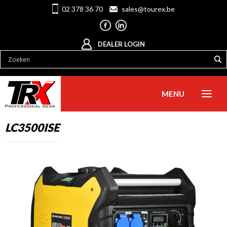
02 378 36 70
sales@tourex.be
DEALER LOGIN
MENU
LC3500ISE