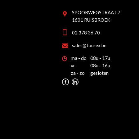
SPOORWEGSTRAAT 7
1601 RUISBROEK
02 378 36 70
sales@tourex.be
ma - do
08u - 17u
vr
08u - 16u
za - zo
gesloten