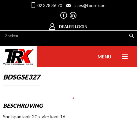
02 378 36 70
sales@tourex.be
DEALER LOGIN
MENU
BDSGSE327
BESCHRIJVING
Snelspantank 20 x vierkant 16.