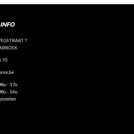
INFO
EGSTRAAT 7
ISBROEK
6 70
urex.be
08u - 17u
08u - 16u
gesloten