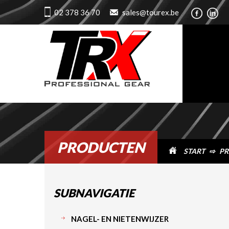
02 378 36 70
sales@tourex.be
PRODUCTEN
START
⇨
PR
SUBNAVIGATIE
NAGEL- EN NIETENWIJZER