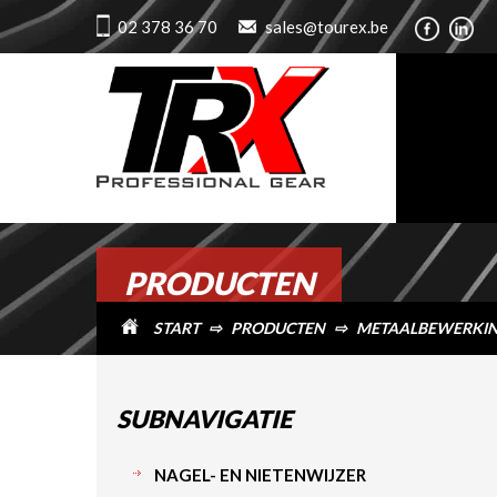
02 378 36 70
sales@tourex.be
PRODUCTEN
START
⇨
PRODUCTEN
⇨
METAALBEWERKI
SUBNAVIGATIE
NAGEL- EN NIETENWIJZER