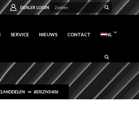
DEALER LOGIN
N
SERVICE
NIEUWS
CONTACT
NL
ELMIDDELEN
⇨
BDSZHS406