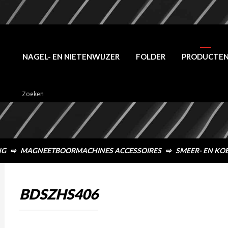
NAGEL- EN NIETENWIJZER
FOLDER
PRODUCTE
NG
⇨
MAGNEETBOORMACHINES ACCESSOIRES
⇨
SMEER- EN KO
BDSZHS406