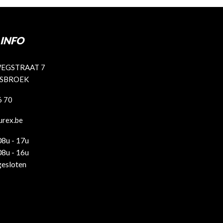
INFO
EGSTRAAT 7
ISBROEK
6 70
urex.be
08u - 17u
08u - 16u
gesloten