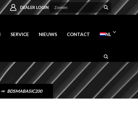
DEALER LOGIN
N
SERVICE
NIEUWS
CONTACT
NL
⇨
BDSMABASIC200