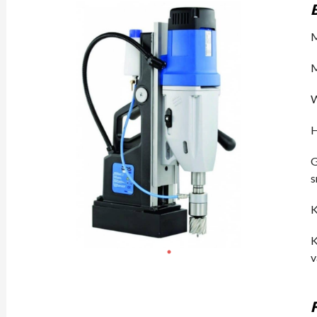
M
M
W
H
G
s
K
K
v