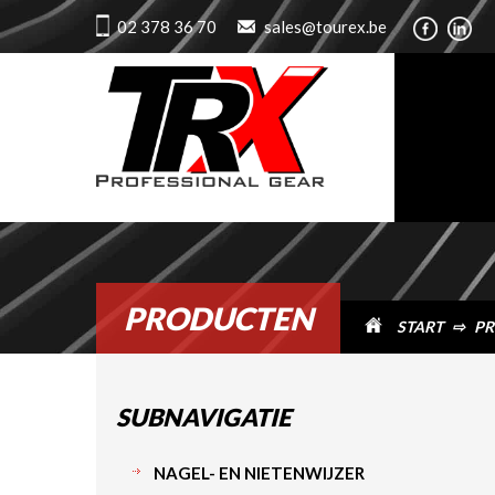
02 378 36 70
sales@tourex.be
PRODUCTEN
START
⇨
PR
SUBNAVIGATIE
NAGEL- EN NIETENWIJZER