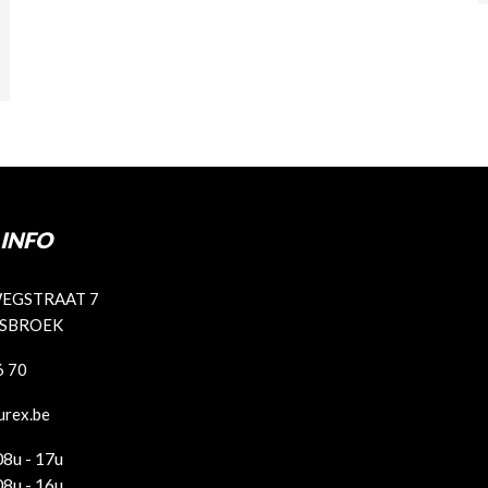
INFO
EGSTRAAT 7
ISBROEK
6 70
urex.be
08u - 17u
08u - 16u