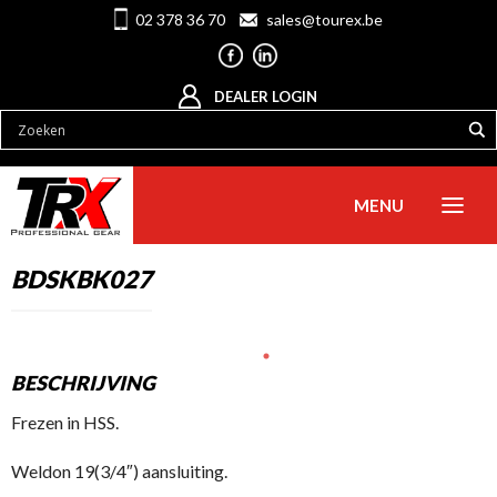
02 378 36 70
sales@tourex.be
DEALER LOGIN
MENU
BDSKBK027
BESCHRIJVING
Frezen in HSS.
Weldon 19(3/4″) aansluiting.