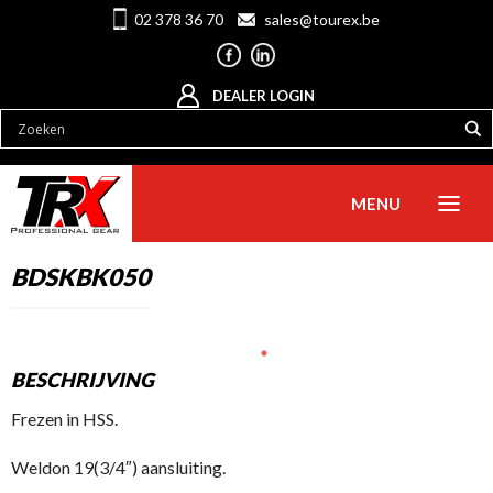
02 378 36 70
sales@tourex.be
DEALER LOGIN
MENU
BDSKBK050
BESCHRIJVING
Frezen in HSS.
Weldon 19(3/4″) aansluiting.