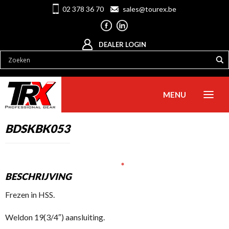
02 378 36 70
sales@tourex.be
DEALER LOGIN
MENU
BDSKBK053
BESCHRIJVING
Frezen in HSS.
Weldon 19(3/4″) aansluiting.