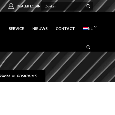
DEALER LOGIN
N
SERVICE
NIEUWS
CONTACT
NL
 55MM
⇨
BDSKBL015