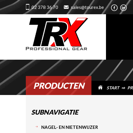
02 378 36 70
sales@tourex.be
PRODUCTEN
START
⇨
PR
SUBNAVIGATIE
NAGEL- EN NIETENWIJZER