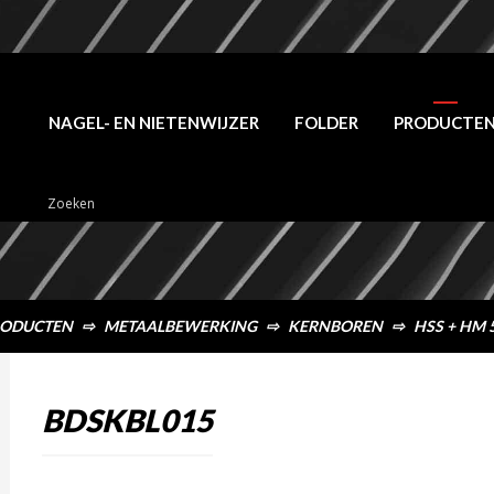
NAGEL- EN NIETENWIJZER
FOLDER
PRODUCTE
ODUCTEN
⇨
METAALBEWERKING
⇨
KERNBOREN
⇨
HSS + HM
BDSKBL015