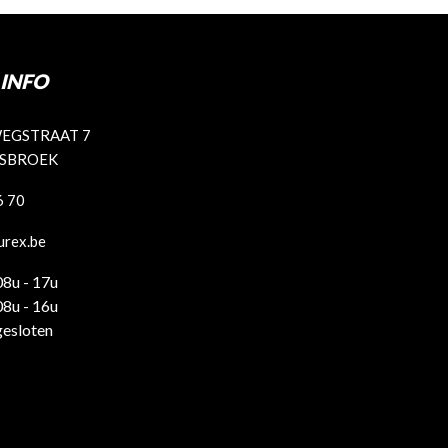
INFO
EGSTRAAT 7
ISBROEK
6 70
urex.be
08u - 17u
08u - 16u
gesloten