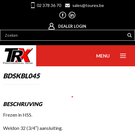
02 378 36 70
sales@tourex.be
DEALER LOGIN
MENU
BDSKBL045
BESCHRIJVING
Frezen in HSS.
Weldon 32 (3/4″) aansluiting.