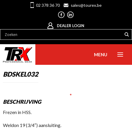
02 378 36 70
sales@tourex.be
DEALER LOGIN
MENU
BDSKEL032
BESCHRIJVING
Frezen in HSS.
Weldon 19 (3/4″) aansluiting.