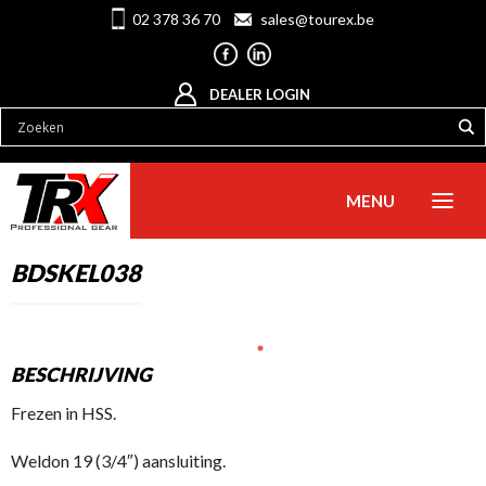
02 378 36 70
sales@tourex.be
DEALER LOGIN
MENU
BDSKEL038
BESCHRIJVING
Frezen in HSS.
Weldon 19 (3/4″) aansluiting.