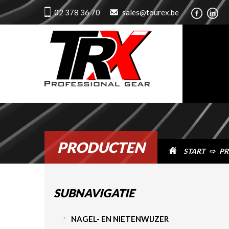
02 378 36 70
sales@tourex.be
PRODUCTEN
START
⇨
PR
SUBNAVIGATIE
NAGEL- EN NIETENWIJZER