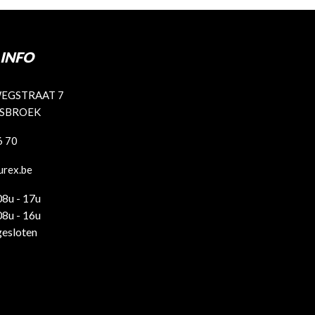
INFO
EGSTRAAT 7
ISBROEK
6 70
urex.be
08u - 17u
08u - 16u
gesloten