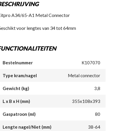
BESCHRIJVING
itpro A34/65-A1 Metal Connector
eschikt voor lengtes van 34 tot 64mm
FUNCTIONALITEITEN
Bestelnummer
K107070
Type kram/nagel
Metal connector
Gewicht (kg)
3,8
L x B x H (mm)
355x108x393
Gaspatroon (ml)
80
Lengte nagel/Niet (mm)
38-64