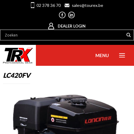
02 378 36 70
sales@tourex.be
DEALER LOGIN
MENU
LC420FV