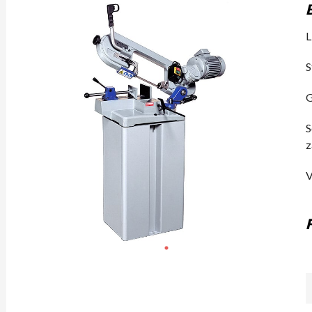
L
S
G
S
z
V