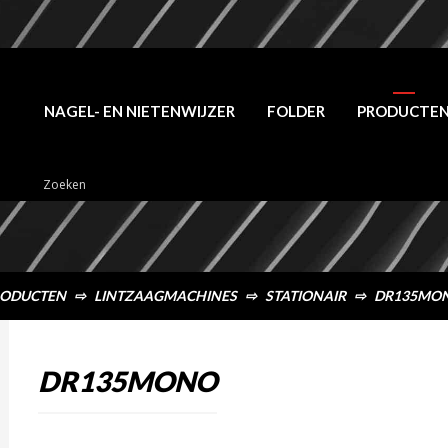
NAGEL- EN NIETENWIJZER
FOLDER
PRODUCTE
ODUCTEN
⇨
LINTZAAGMACHINES
⇨
STATIONAIR
⇨
DR135MO
DR135MONO