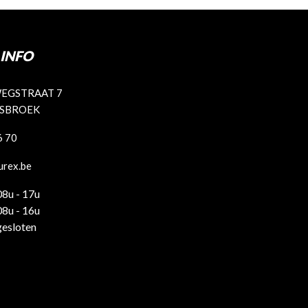
INFO
EGSTRAAT 7
ISBROEK
6 70
urex.be
08u - 17u
08u - 16u
gesloten