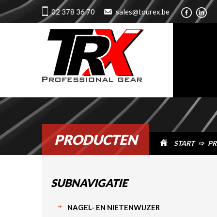
02 378 36 70
sales@tourex.be
PRODUCTEN
START
⇨
PR
SUBNAVIGATIE
NAGEL- EN NIETENWIJZER