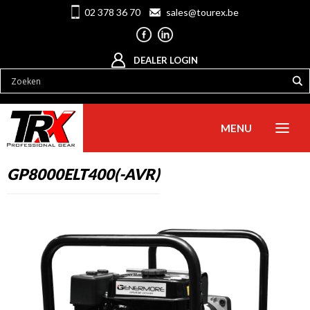
02 378 36 70
sales@tourex.be
DEALER LOGIN
MENU
GP8000ELT400(-AVR)