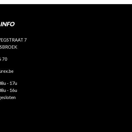
INFO
EGSTRAAT 7
ISBROEK
6 70
urex.be
08u - 17u
08u - 16u
gesloten