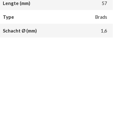
Lengte (mm)
57
Type
Brads
Schacht Ø (mm)
1,6