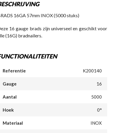
BESCHRIJVING
RADS 16GA 57mm INOX (5000 stuks)
eze 16 gauge brads zijn universeel en geschikt voor
lle (16G) bradnailers.
FUNCTIONALITEITEN
Referentie
K200140
Gauge
16
Aantal
5000
Hoek
0°
Materiaal
INOX