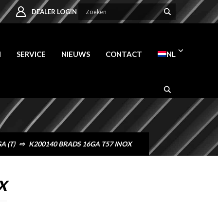
DEALER LOGIN
N
SERVICE
NIEUWS
CONTACT
NL
A (T)
⇨
K200140 BRADS 16GA T57 INOX
X