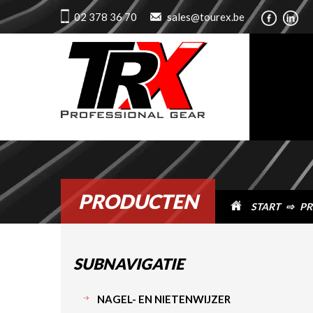
02 378 36 70
sales@tourex.be
PRODUCTEN
START
⇨
PR
SUBNAVIGATIE
NAGEL- EN NIETENWIJZER