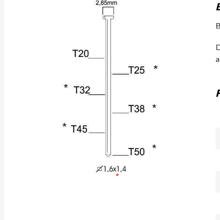
B
D
a