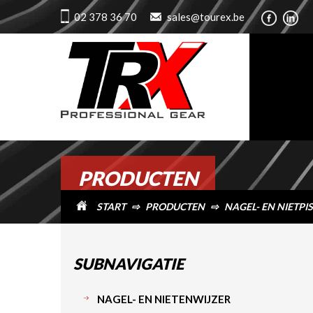
02 378 36 70
sales@tourex.be
PRODUCTEN
START
⇨
PRODUCTEN
⇨
NAGEL- EN NIETPI
SUBNAVIGATIE
NAGEL- EN NIETENWIJZER