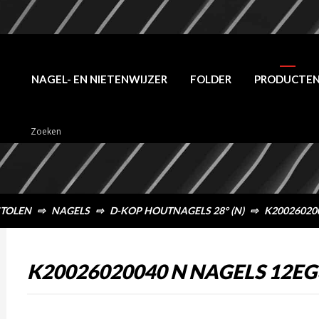
NAGEL- EN NIETENWIJZER
FOLDER
PRODUCTE
STOLEN
⇨
NAGELS
⇨
D-KOP HOUTNAGELS 28° (N)
⇨
K200260200
K20026020040 N NAGELS 12EG