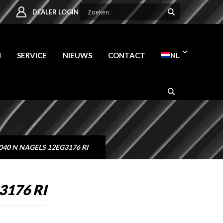
DEALER LOGIN
N
SERVICE
NIEUWS
CONTACT
NL
40 N NAGELS 12EG3176 RI
3176 RI