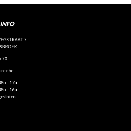
INFO
EGSTRAAT 7
ISBROEK
6 70
urex.be
08u - 17u
08u - 16u
gesloten