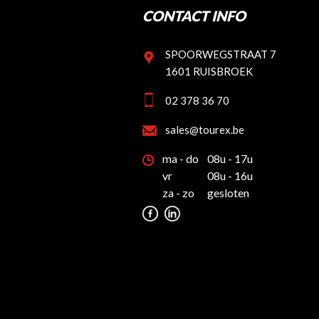
CONTACT INFO
SPOORWEGSTRAAT 7
1601 RUISBROEK
02 378 36 70
sales@tourex.be
ma - do
08u - 17u
vr
08u - 16u
za - zo
gesloten