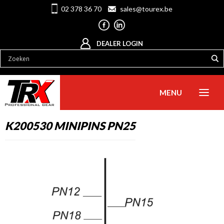
02 378 36 70
sales@tourex.be
DEALER LOGIN
MENU
K200530 MINIPINS PN25