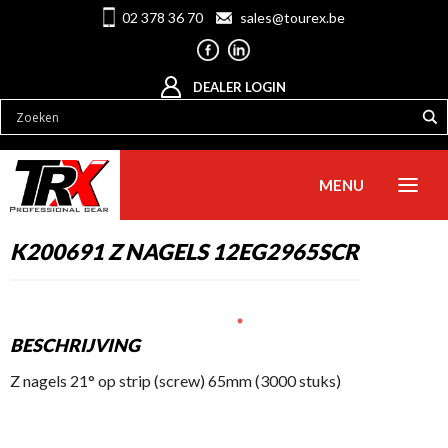
02 378 36 70
sales@tourex.be
DEALER LOGIN
MENU
K200691 Z NAGELS 12EG2965SCR
BESCHRIJVING
Z nagels 21° op strip (screw) 65mm (3000 stuks)