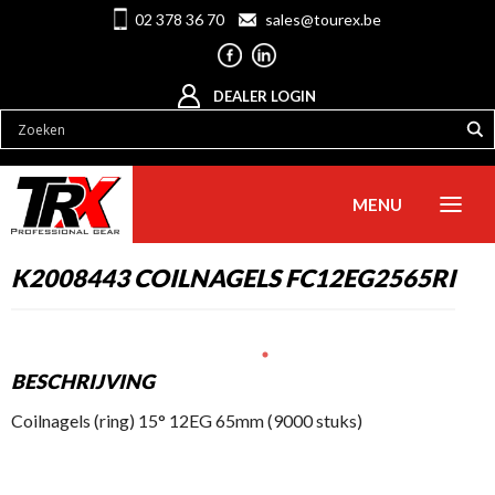
02 378 36 70
sales@tourex.be
DEALER LOGIN
MENU
K2008443 COILNAGELS FC12EG2565RI
BESCHRIJVING
Coilnagels (ring) 15° 12EG 65mm (9000 stuks)