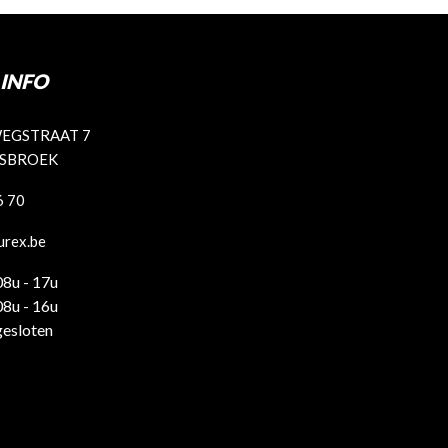
INFO
EGSTRAAT 7
ISBROEK
6 70
urex.be
08u - 17u
08u - 16u
gesloten