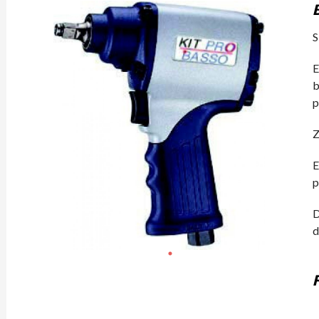
S
E
b
p
Z
p
D
d