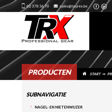
02 378 36 70
sales@tourex.be
PRODUCTEN
START
⇨
PR
SUBNAVIGATIE
NAGEL- EN NIETENWIJZER