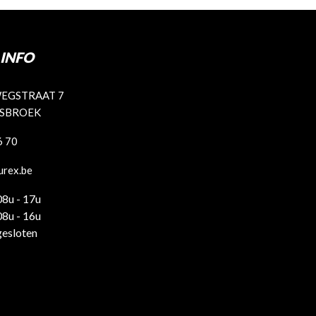
INFO
EGSTRAAT 7
ISBROEK
6 70
urex.be
08u - 17u
08u - 16u
gesloten