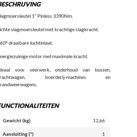
BESCHRIJVING
lagmoersleutel 1″ Pinless 3390Nm.
ichte slagmoersleutel met krachtige slagkracht.
60° draaibare luchtinlaat.
nergiezuinige motor met maximale kracht.
deaal voor veerwerk, onderhoud van bussen,
vrachtwagen, boerderij-machines en
randweerwagens.
FUNCTIONALITEITEN
Gewicht (kg)
12,66
Aansluiting (")
1