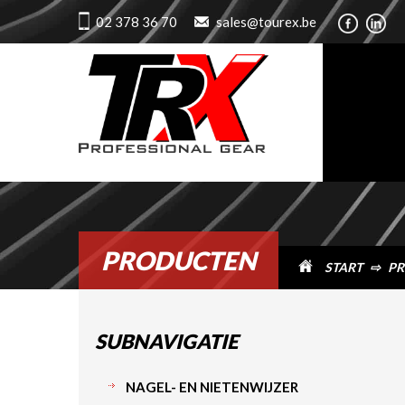
02 378 36 70
sales@tourex.be
PRODUCTEN
START
⇨
PR
SUBNAVIGATIE
NAGEL- EN NIETENWIJZER