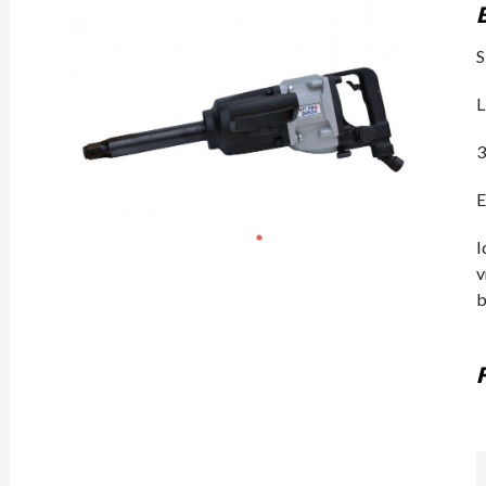
S
L
3
E
I
b