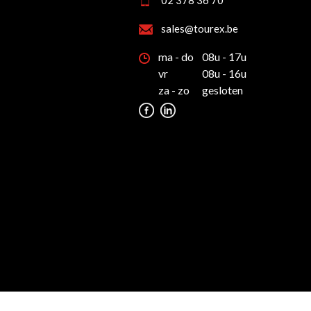
02 378 36 70
sales@tourex.be
ma - do
08u - 17u
vr
08u - 16u
za - zo
gesloten