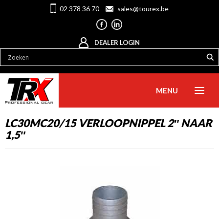
02 378 36 70
sales@tourex.be
DEALER LOGIN
MENU
LC30MC20/15 VERLOOPNIPPEL 2″ NAAR
1,5″