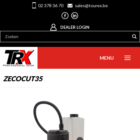
02 378 36 70
sales@tourex.be
DEALER LOGIN
MENU
ZECOCUT35