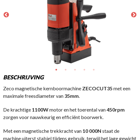
BESCHRIJVING
Zeco magnetische kernboormachine
ZECOCUT35
met een
maximale freesdiameter van
35mm
.
De krachtige
1100W
motor en het toerental van
450rpm
zorgen voor nauwkeurig en efficiënt boorwerk.
Met een magnetische trekkracht van
10 000N
staat de
machine uiterst stabiel tijdens gebruik, terwijl het lage gewicht