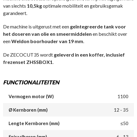
van slechts
10,5kg
optimale mobiliteit en gebruiksgemak
garandeert.
De machine is uitgerust met een
geïntegreerde tank voor
het doseren van olie en smeermiddelen
en beschikt over
een
Weldon boorhouder van 19 mm
.
De ZECOCUT35 wordt
geleverd in een koffer, inclusief
frezenset ZHSSBOX1
.
FUNCTIONALITEITEN
Vermogen motor (W)
1100
Ø Kernboren (mm)
12 - 35
Lengte Kernboren (mm)
≤50
Spiraalboren (mm)
6 - 13