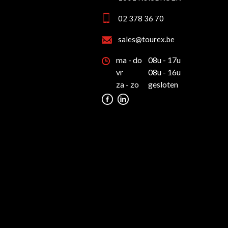
02 378 36 70
sales@tourex.be
ma - do
08u - 17u
vr
08u - 16u
za - zo
gesloten