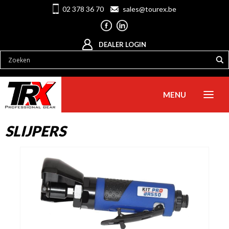
02 378 36 70
sales@tourex.be
DEALER LOGIN
MENU
SLIJPERS