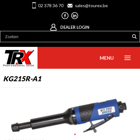
02 378 36 70
sales@tourex.be
DEALER LOGIN
MENU
KG215R-A1