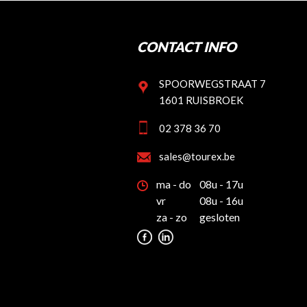
CONTACT INFO
SPOORWEGSTRAAT 7
1601 RUISBROEK
02 378 36 70
sales@tourex.be
ma - do
08u - 17u
vr
08u - 16u
za - zo
gesloten